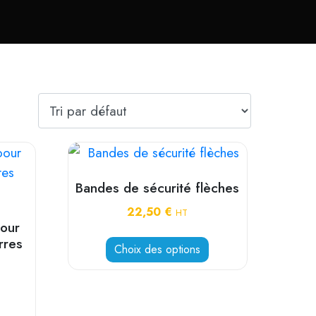
Bandes de sécurité flèches
22,50
€
HT
pour
rres
Choix des options